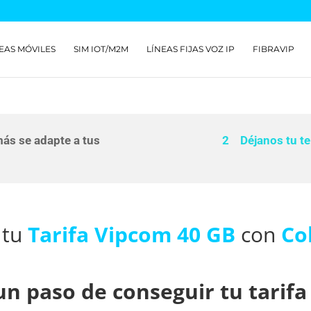
EAS MÓVILES
SIM IOT/M2M
LÍNEAS FIJAS VOZ IP
FIBRAVIP
s se adapte a tus
2 Déjanos tu te
 tu
Tarifa Vipcom 40 GB
con
Co
 un paso de conseguir tu tarif