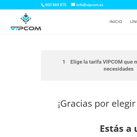
900 869 870
info@vipcom.es
INICIO
LÍN
1 Elige la tarifa VIPCOM que má
necesidades
¡Gracias por elegir
Estás a