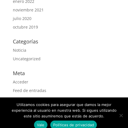
enero 2022
noviembre 2021
julio 2020
octubre 2019
Categorías
Noticia
Uncategorized
Meta
Acceder
Feed de entradas
Feed de comentarios
Utilizamos cookies para asegurar que damos la mejor
WordPress.org
experiencia al usuario en nuestra web. Si sigues utilizando
este sitio asumiremos que estás de acuerdo.
Vale
Políticas de privacidad